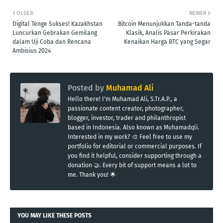
OLDER
NEWER
Digital Tenge Sukses! Kazakhstan
Bitcoin Menunjukkan Tanda-tanda
Luncurkan Gebrakan Gemilang
Klasik, Analis Pasar Perkirakan
dalam Uji Coba dan Rencana
Kenaikan Harga BTC yang Segar
Ambisius 2024
Posted by
Muhamad Ali
Hello there! I'm Muhamad Ali, S.Tr.A.P., a
passionate content creator, photographer,
blogger, investor, trader and philanthropist
based in Indonesia. Also known as Muhamadqli.
Interested in my work? 🎨 Feel free to use my
portfolio for editorial or commercial purposes. If
you find it helpful, consider supporting through a
donation 🤝. Every bit of support means a lot to
me. Thank you! 🌟
YOU MAY LIKE THESE POSTS