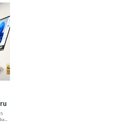
aru
US
mba…