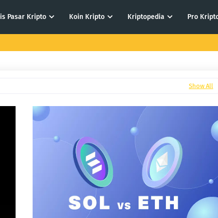
is Pasar Kripto
Koin Kripto
Kriptopedia
Pro Kript
Show All