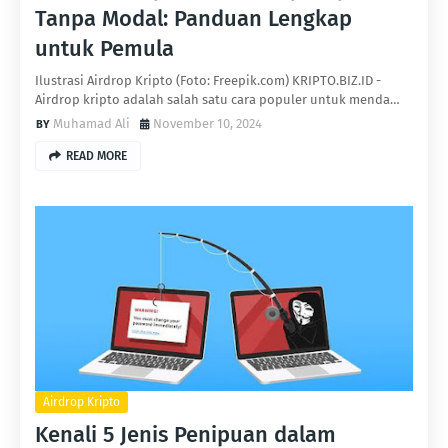
Tanpa Modal: Panduan Lengkap
untuk Pemula
Ilustrasi Airdrop Kripto (Foto: Freepik.com) KRIPTO.BIZ.ID -
Airdrop kripto adalah salah satu cara populer untuk menda…
Muhamad Ali
November 10, 2024
READ MORE
Airdrop Kripto
Kenali 5 Jenis Penipuan dalam