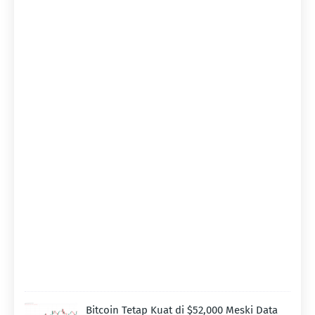
Bitcoin Tetap Kuat di $52,000 Meski Data