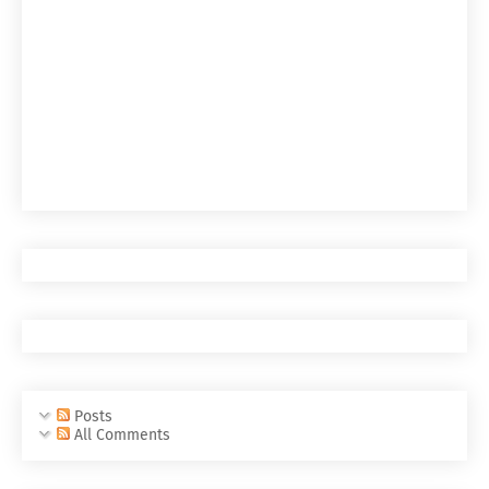
Posts
All Comments