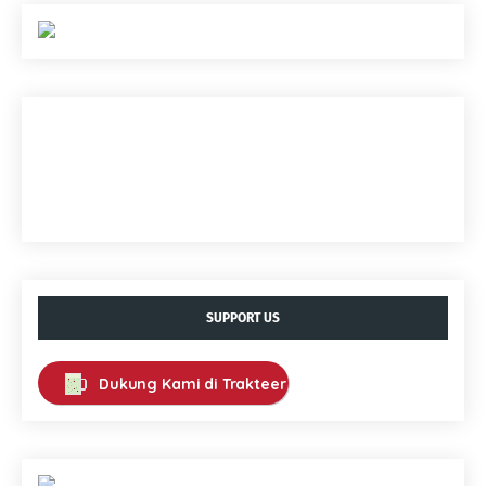
SUPPORT US
Dukung Kami di Trakteer