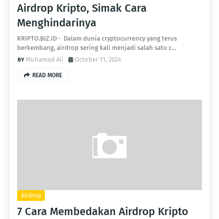
Airdrop Kripto, Simak Cara
Menghindarinya
KRIPTO.BIZ.ID - Dalam dunia cryptocurrency yang terus
berkembang, airdrop sering kali menjadi salah satu c…
Muhamad Ali
October 11, 2024
READ MORE
Airdrop
7 Cara Membedakan Airdrop Kripto