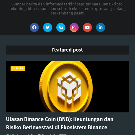
Sumber berita dan informasi terkini seputar mata uang kripto,
teknologi blockchain, dan seluruh ekosistem kripto yang sedang
berkembang pesat.
Featured post
ULASAN
Ulasan Binance Coin (BNB): Keuntungan dan
Risiko Berinvestasi di Ekosistem Binance