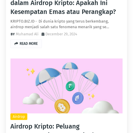
dalam Airdrop Kripto: Apakah Ini
Kesempatan Emas atau Perangkap?
KRIPTO.BIZ.ID - Di dunia kripto yang terus berkembang,
airdrop menjadi salah satu fenomena menarik yang se…
Muhamad Ali
December 29, 2024
READ MORE
Airdrop
Airdrop Kripto: Peluang