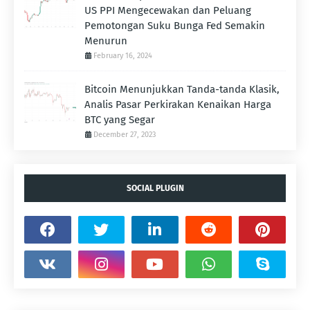
US PPI Mengecewakan dan Peluang
Pemotongan Suku Bunga Fed Semakin
Menurun
February 16, 2024
Bitcoin Menunjukkan Tanda-tanda Klasik,
Analis Pasar Perkirakan Kenaikan Harga
BTC yang Segar
December 27, 2023
SOCIAL PLUGIN