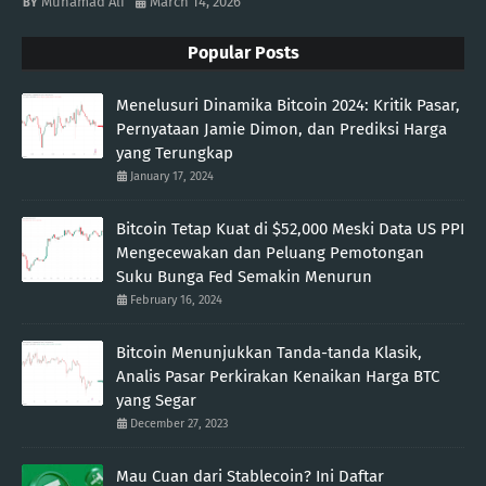
Muhamad Ali
March 14, 2026
Popular Posts
Menelusuri Dinamika Bitcoin 2024: Kritik Pasar,
Pernyataan Jamie Dimon, dan Prediksi Harga
yang Terungkap
January 17, 2024
Bitcoin Tetap Kuat di $52,000 Meski Data US PPI
Mengecewakan dan Peluang Pemotongan
Suku Bunga Fed Semakin Menurun
February 16, 2024
Bitcoin Menunjukkan Tanda-tanda Klasik,
Analis Pasar Perkirakan Kenaikan Harga BTC
yang Segar
December 27, 2023
Mau Cuan dari Stablecoin? Ini Daftar